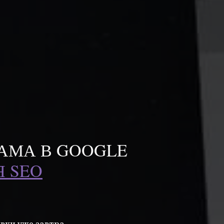
АМА В GOOGLE
 SEO
вки уже завтра.